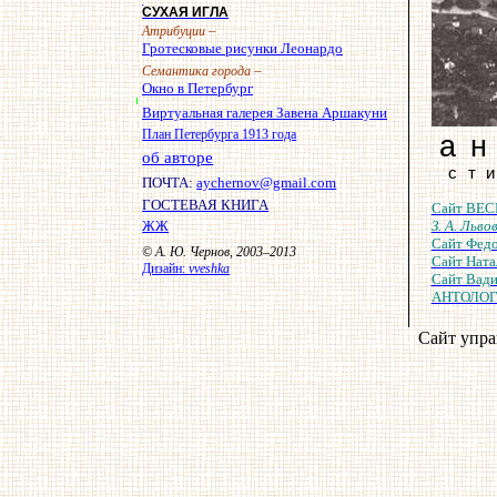
СУХАЯ ИГЛА
–
Атрибуции
Гротесковые рисунки Леонардо
–
Семантика города
Окно в Петербург
Виртуальная галерея Завена Аршакуни
План Петербурга 1913 года
а
об авторе
ст
ПОЧТА:
aychernov@gmail.com
ГОСТЕВАЯ КНИГА
Сайт ВЕС
ЖЖ
З. А. Львов
Сайт Фе
© А. Ю. Чернов, 2003–2013
Сайт Нат
Дизайн:
vveshka
Сайт Вад
АНТОЛОГ
Сайт упра