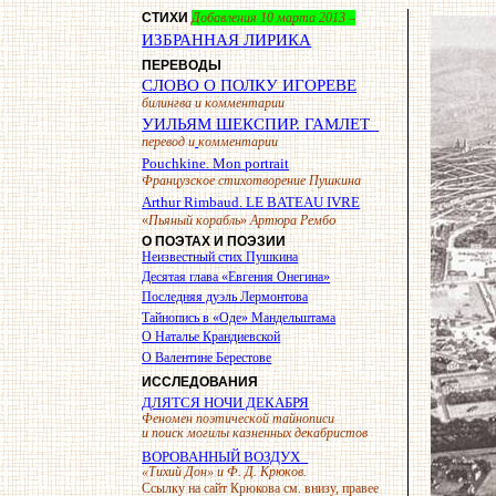
СТИХИ
Добавления 10 марта 2013
–
ИЗБРАННАЯ ЛИРИКА
ПЕРЕВОДЫ
СЛОВО О ПОЛКУ ИГОРЕВЕ
билингва и комментарии
УИЛЬЯМ ШЕКСПИР. ГАМЛЕТ
перевод и
комментарии
Pouchkine
.
Mon
portrait
Французское стихотворение Пушкина
Arthur Rimbaud
.
LE
BATEAU
IVRE
о
«
Пьяный корабль
»
Артюра Ремб
О ПОЭТАХ И ПОЭЗИИ
Неизвестный стих Пушкина
Десятая глава «Евгения Онегина»
Последняя дуэль Лермонтова
Тайнопись в «Оде» Мандельштама
О Наталье Крандиевской
О Валентине Берестове
ИССЛЕДОВАНИЯ
ДЛЯТСЯ НОЧИ ДЕКАБРЯ
Феномен поэтической тайнописи
и поиск могилы казненных декабристов
ВОРОВАННЫЙ ВОЗДУХ
«Тихий Дон» и Ф. Д. Крюков.
Ссылку на сайт Крюкова см. внизу, правее